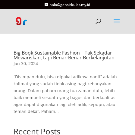
halo@gensirkular.my.id
Big Book Sustainable Fashion – Tak Sekadar
Mewariskan, tapi Benar-Benar Berkelanjutan
Jan 30, 2024
“Disimpan dulu, bisa dipakai adiknya nanti” adalah
kalimat yang sudah tidak asing bagi kebanyakan
orang. Dalam paham orang tua zaman dulu, lebih
baik membeli sesuatu yang bagus dan berkualitas
agar dapat digunakan lagi oleh adik, sepupu, atau
teman dekat. Paham...
Recent Posts