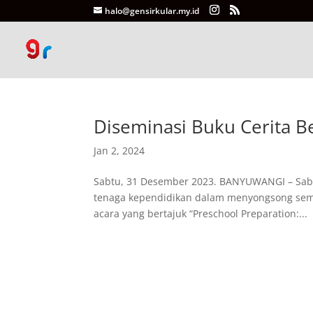
halo@gensirkular.my.id
Diseminasi Buku Cerita 
Jan 2, 2024
Sabtu, 31 Desember 2023. BANYUWANGI – Sabt
tenaga kependidikan dalam menyongsong sem
acara yang bertajuk “Preschool Preparation:...