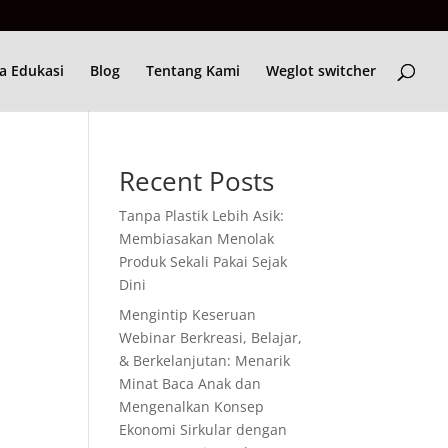
a Edukasi
Blog
Tentang Kami
Weglot switcher
Recent Posts
Tanpa Plastik Lebih Asik:
Membiasakan Menolak
Produk Sekali Pakai Sejak
Dini
Mengintip Keseruan
Webinar Berkreasi, Belajar,
& Berkelanjutan: Menarik
Minat Baca Anak dan
Mengenalkan Konsep
Ekonomi Sirkular dengan