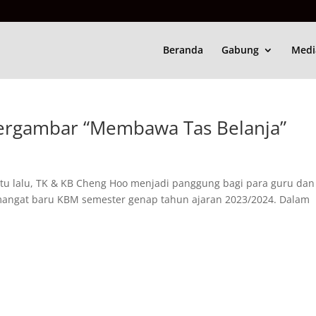
Beranda
Gabung
Medi
Bergambar “Membawa Tas Belanja”
u lalu, TK & KB Cheng Hoo menjadi panggung bagi para guru dan
angat baru KBM semester genap tahun ajaran 2023/2024. Dalam