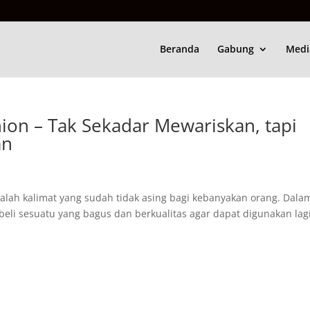
Beranda
Gabung
Medi
hion – Tak Sekadar Mewariskan, tapi
an
dalah kalimat yang sudah tidak asing bagi kebanyakan orang. Dala
eli sesuatu yang bagus dan berkualitas agar dapat digunakan lag