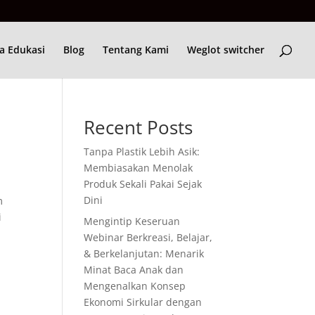
a Edukasi
Blog
Tentang Kami
Weglot switcher
Recent Posts
Tanpa Plastik Lebih Asik:
Membiasakan Menolak
Produk Sekali Pakai Sejak
Dini
m
i
Mengintip Keseruan
Webinar Berkreasi, Belajar,
& Berkelanjutan: Menarik
Minat Baca Anak dan
Mengenalkan Konsep
Ekonomi Sirkular dengan