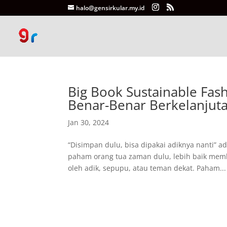
halo@gensirkular.my.id
Big Book Sustainable Fas
Benar-Benar Berkelanjut
Jan 30, 2024
“Disimpan dulu, bisa dipakai adiknya nanti” a
paham orang tua zaman dulu, lebih baik memb
oleh adik, sepupu, atau teman dekat. Paham...