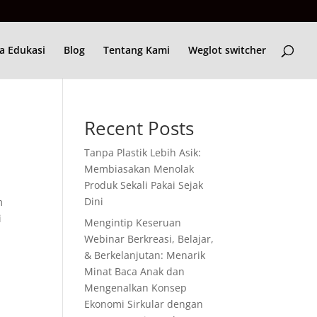
a Edukasi
Blog
Tentang Kami
Weglot switcher
Recent Posts
Tanpa Plastik Lebih Asik:
Membiasakan Menolak
Produk Sekali Pakai Sejak
Dini
m
i
Mengintip Keseruan
Webinar Berkreasi, Belajar,
& Berkelanjutan: Menarik
Minat Baca Anak dan
Mengenalkan Konsep
Ekonomi Sirkular dengan