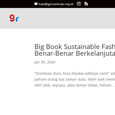
halo@gensirkular.my.id
Big Book Sustainable Fas
Benar-Benar Berkelanjut
Jan 30, 2024
“Disimpan dulu, bisa dipakai adiknya nanti” a
paham orang tua zaman dulu, lebih baik memb
oleh adik, sepupu, atau teman dekat. Paham...