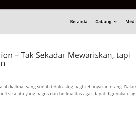
Beranda
Gabung
Medi
hion – Tak Sekadar Mewariskan, tapi
an
dalah kalimat yang sudah tidak asing bagi kebanyakan orang. Dala
eli sesuatu yang bagus dan berkualitas agar dapat digunakan lag