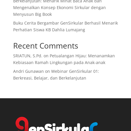
Berkelanjutan: Menarik Minat Baca Anak dan
Mengenalkan Konsep Ekonomi Sirkular dengan
Menyusun Big Book
Buku Cerita Bergambar GenSirkular Berhasil Menarik
Perhatian Siswa KB Dahlia Lumajang
Recent Comments
SRIATUN, S.Pd.
on
Petualangan Hijau: Menanamkan
Kebiasaan Ramah Lingkungan pada Anak-anak
Andri Gunawan
on
Webinar GenSirkular 01:
Berkreasi, Belajar, dan Berkelanjutan