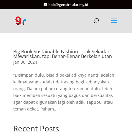
halo@gensirkular.my.id
Big Book Sustainable Fashion – Tak Sekadar
Mewariskan, tapi Benar-Benar Berkelanjutan
Jan 30, 2024
“Disimpan dulu, bisa dipakai adiknya nanti” adalah
kalimat yang sudah tidak asing bagi kebanyakan
orang. Dalam paham orang tua zaman dulu, lebih
baik membeli sesuatu yang bagus dan berkualitas
agar dapat digunakan lagi oleh adik, sepupu, atau
teman dekat. Paham...
Recent Posts