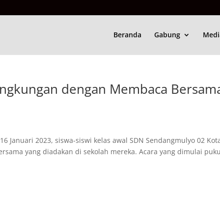
Beranda
Gabung
Medi
ingkungan dengan Membaca Bersam
 16 Januari 2023, siswa-siswi kelas awal SDN Sendangmulyo 02 Kot
rsama yang diadakan di sekolah mereka. Acara yang dimulai puku