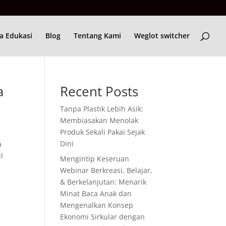
a Edukasi
Blog
Tentang Kami
Weglot switcher
a
Recent Posts
Tanpa Plastik Lebih Asik:
Membiasakan Menolak
Produk Sekali Pakai Sejak
Dini
a
l
Mengintip Keseruan
Webinar Berkreasi, Belajar,
& Berkelanjutan: Menarik
Minat Baca Anak dan
Mengenalkan Konsep
Ekonomi Sirkular dengan