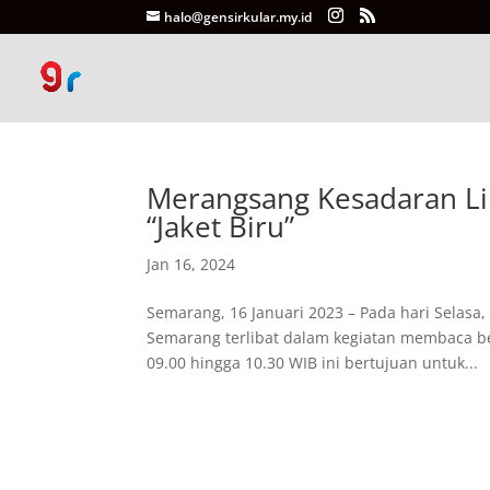
halo@gensirkular.my.id
Merangsang Kesadaran L
“Jaket Biru”
Jan 16, 2024
Semarang, 16 Januari 2023 – Pada hari Selasa,
Semarang terlibat dalam kegiatan membaca be
09.00 hingga 10.30 WIB ini bertujuan untuk...