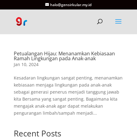
halo@gensirkular.my.id
Petualangan Hijau: Menanamkan Kebiasaan
Ramah Lingkungan pada Anak-anak
Jan 10, 2024
Kesadaran lingkungan sangat penting, menanamkan
kebiasaan menjaga lingkungan pada anak-anak
sebagai generasi penerus menjadi tanggung jawab
kita Bersama yang sangat penting. Bagaimana kita
mengajak anak-anak agar dapat melakukan
pengurangan limbah/sampah menjadi...
Recent Posts