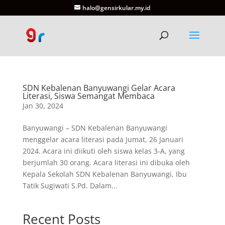
halo@gensirkular.my.id
SDN Kebalenan Banyuwangi Gelar Acara
Literasi, Siswa Semangat Membaca
Jan 30, 2024
Banyuwangi – SDN Kebalenan Banyuwangi
menggelar acara literasi pada Jumat, 26 Januari
2024. Acara ini diikuti oleh siswa kelas 3-A, yang
berjumlah 30 orang. Acara literasi ini dibuka oleh
Kepala Sekolah SDN Kebalenan Banyuwangi, Ibu
Tatik Sugiwati S.Pd. Dalam...
Recent Posts