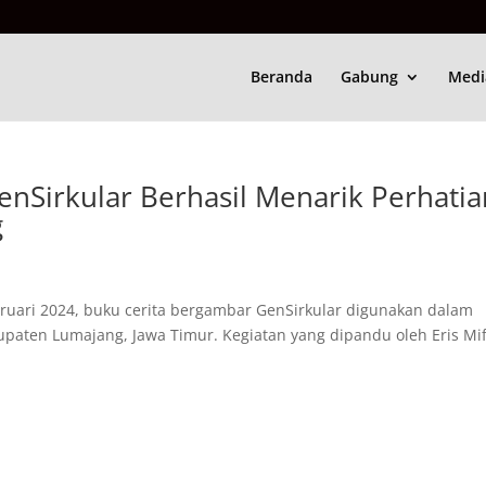
Beranda
Gabung
Medi
nSirkular Berhasil Menarik Perhatia
g
ebruari 2024, buku cerita bergambar GenSirkular digunakan dalam
paten Lumajang, Jawa Timur. Kegiatan yang dipandu oleh Eris Mi