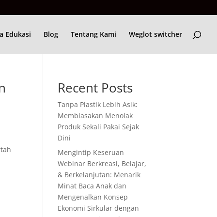
a Edukasi
Blog
Tentang Kami
Weglot switcher
n
Recent Posts
Tanpa Plastik Lebih Asik:
Membiasakan Menolak
Produk Sekali Pakai Sejak
Dini
ftah
Mengintip Keseruan
Webinar Berkreasi, Belajar,
& Berkelanjutan: Menarik
Minat Baca Anak dan
Mengenalkan Konsep
Ekonomi Sirkular dengan