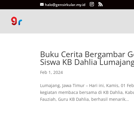
halo@gensirkular.my.id
Buku Cerita Bergambar Ge
Siswa KB Dahlia Lumajan
Feb 1, 2024
Lumajang, Jawa Timur – Hari ini, Kamis, 01 F
kegiatan membaca bersama di KB Dahlia, Kabu
Fauziah, Guru KB Dahlia, berhasil menarik...