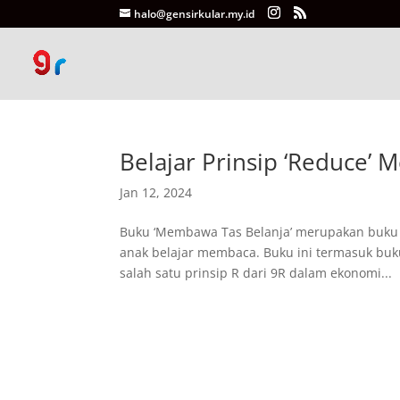
halo@gensirkular.my.id
Belajar Prinsip ‘Reduce’
Jan 12, 2024
Buku ‘Membawa Tas Belanja’ merupakan buku p
anak belajar membaca. Buku ini termasuk buku
salah satu prinsip R dari 9R dalam ekonomi...