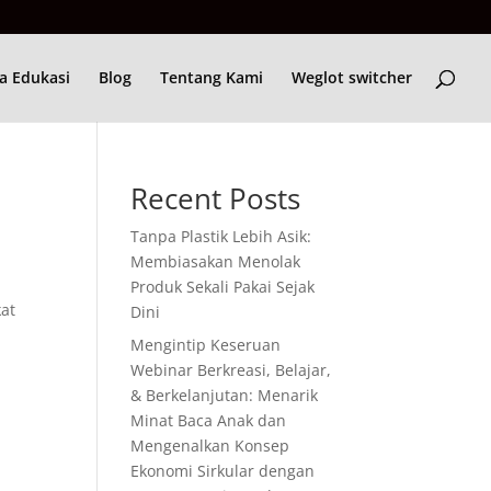
a Edukasi
Blog
Tentang Kami
Weglot switcher
Recent Posts
Tanpa Plastik Lebih Asik:
Membiasakan Menolak
Produk Sekali Pakai Sejak
kat
Dini
Mengintip Keseruan
Webinar Berkreasi, Belajar,
& Berkelanjutan: Menarik
Minat Baca Anak dan
Mengenalkan Konsep
Ekonomi Sirkular dengan