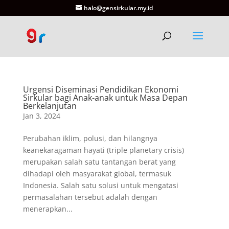
halo@gensirkular.my.id
Urgensi Diseminasi Pendidikan Ekonomi
Sirkular bagi Anak-anak untuk Masa Depan
Berkelanjutan
Jan 3, 2024
Perubahan iklim, polusi, dan hilangnya
keanekaragaman hayati (triple planetary crisis)
merupakan salah satu tantangan berat yang
dihadapi oleh masyarakat global, termasuk
Indonesia. Salah satu solusi untuk mengatasi
permasalahan tersebut adalah dengan
menerapkan...