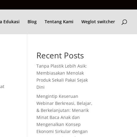
a Edukasi
Blog
Tentang Kami
Weglot switcher
Recent Posts
Tanpa Plastik Lebih Asik:
Membiasakan Menolak
Produk Sekali Pakai Sejak
kat
Dini
Mengintip Keseruan
Webinar Berkreasi, Belajar,
& Berkelanjutan: Menarik
Minat Baca Anak dan
Mengenalkan Konsep
Ekonomi Sirkular dengan