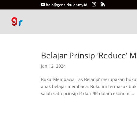
halo@gensirkular.my.id
Belajar Prinsip ‘Reduce’
Jan 12, 2024
Buku ‘Membawa Tas Belanja’ merupakan buku p
anak belajar membaca. Buku ini termasuk buku
salah satu prinsip R dari 9R dalam ekonomi...